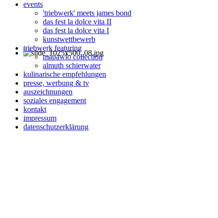
events
'triebwerk' meets james bond
das fest la dolce vita II
das fest la dolce vita I
kunstwettbewerb
triebwerk featuring
mapawlo collection
almuth schierwater
kulinarische empfehlungen
presse, werbung & tv
auszeichnungen
soziales engagement
kontakt
impressum
datenschutzerklärung