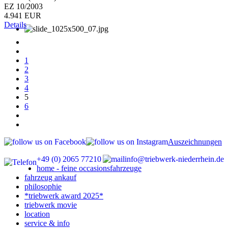
EZ 10/2003
4.941 EUR
Details
1
2
3
4
5
6
Auszeichnungen
+49 (0) 2065 77210
info@triebwerk-niederrhein.de
home - feine occasionsfahrzeuge
fahrzeug ankauf
philosophie
*triebwerk award 2025*
triebwerk movie
location
service & info